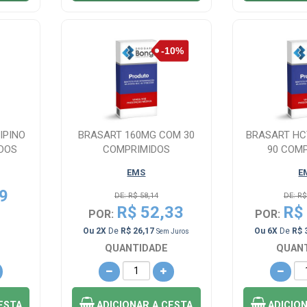
IPINO
BRASART 160MG COM 30
BRASART HC
DOS
COMPRIMIDOS
90 COM
EMS
E
9
DE: R$ 58,14
DE: R$
R$ 52,33
R$
POR:
POR:
Ou 2X
De
R$ 26,17
Ou 6X
De
R$ 
Sem Juros
QUANTIDADE
QUAN
ESTA
ADICIONAR
A CESTA
ADICIO