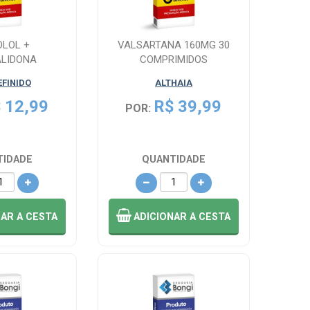
OLOL +
VALSARTANA 160MG 30
ALIDONA
COMPRIMIDOS
MA 50MG +
EFINIDO
ALTHAIA
0 COMP...
 12,99
R$ 39,99
POR:
TIDADE
QUANTIDADE
NAR
A CESTA
ADICIONAR
A CESTA