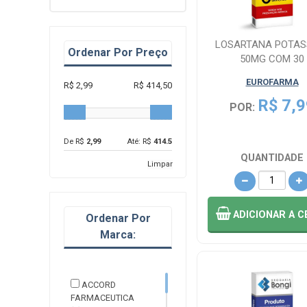
LOSARTANA POTAS
Ordenar Por Preço
50MG COM 30
COMPRIMIDOS
EUROFARMA
R$ 2,99
R$ 414,50
R$ 7,9
POR:
De R$
2,99
Até: R$
414.5
QUANTIDADE
Limpar
ADICIONAR
A C
Ordenar Por
Marca:
ACCORD
FARMACEUTICA