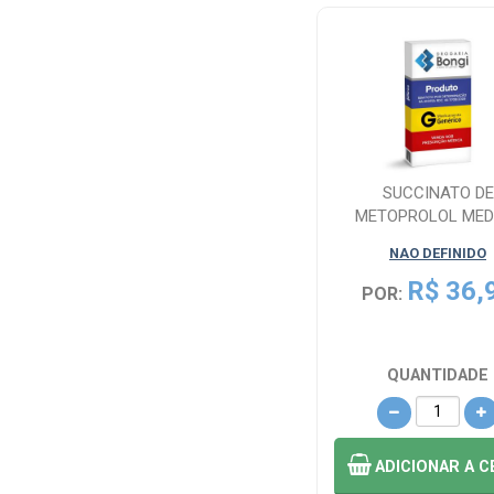
Medley (14)
Medquimica (1)
Merck KGaA (8)
SUCCINATO DE
METOPROLOL MED
MICARDIS (1)
50MG 30 COMPRIM
NAO DEFINIDO
MSD (2)
R$ 36,
POR:
MULTILAB (1)
QUANTIDADE
NAO DEFINIDO
(398)
ADICIONAR
A C
NEO QUIMICA