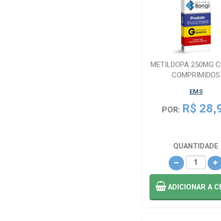
Farmaceutica (2)
Boehringer
Ingelheim (8)
METILDOPA 250MG C
DAIICHI
COMPRIMIDOS
SANKYO (9)
EMS
R$ 28,
Doctor Reddy`s
POR:
(1)
EMS (42)
QUANTIDADE
EUROFARMA
(25)
ADICIONAR
A C
FARMALAB (3)