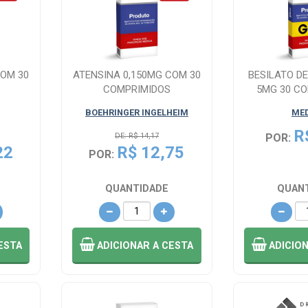
COM 30
ATENSINA 0,150MG COM 30
BESILATO D
COMPRIMIDOS
5MG 30 C
BOEHRINGER INGELHEIM
ME
R
DE: R$ 14,17
POR:
22
R$ 12,75
POR:
QUANTIDADE
QUAN
ESTA
ADICIONAR
A CESTA
ADICIO