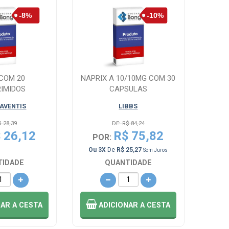
 COM 20
NAPRIX A 10/10MG COM 30
IMIDOS
CAPSULAS
 AVENTIS
LIBBS
$ 28,39
DE: R$ 84,24
 26,12
R$ 75,82
POR:
Ou 3X
De
R$ 25,27
Sem Juros
TIDADE
QUANTIDADE
NAR
A CESTA
ADICIONAR
A CESTA