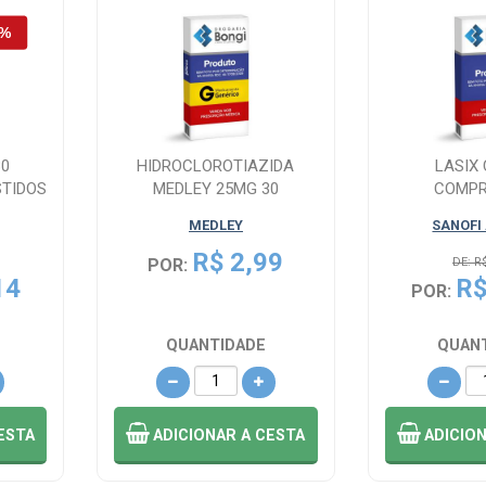
30
HIDROCLOROTIAZIDA
LASIX
TIDOS
MEDLEY 25MG 30
COMPR
COMPRIMIDOS&#65279;
MEDLEY
SANOFI
R$ 2,99
POR:
DE: R
14
R$
POR:
QUANTIDADE
QUAN
ESTA
ADICIONAR
A CESTA
ADICIO