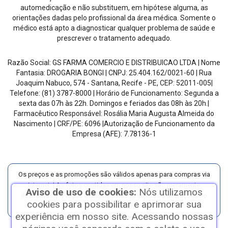
automedicação e não substituem, em hipótese alguma, as
orientações dadas pelo profissional da área médica. Somente o
médico está apto a diagnosticar qualquer problema de saúde e
prescrever o tratamento adequado.
Razão Social:
GS FARMA COMERCIO E DISTRIBUICAO LTDA
| Nome
Fantasia:
DROGARIA BONGI
| CNPJ:
25.404.162/0021-60
|
Rua
Joaquim Nabuco, 574 - Santana, Recife - PE
, CEP:
52011-005
|
Telefone:
(81) 3787-8000
| Horário de Funcionamento:
Segunda a
sexta das 07h às 22h. Domingos e feriados das 08h às 20h
.
|
Farmacêutico Responsável:
Rosália Maria Augusta Almeida do
Nascimento
| CRF/PE:
6096
|Autorização de Funcionamento da
Empresa (AFE):
7.78136-1
Os preços e as promoções são válidos apenas para compras via
internet. | As fotos contidas em nosso site são meramente
Aviso de uso de cookies:
Nós utilizamos
ilustrativas. | *Preços e disponibilidade sujeitos a alterações no
cookies para possibilitar e aprimorar sua
decorrer do dia.
experiência em nosso site. Acessando nossas