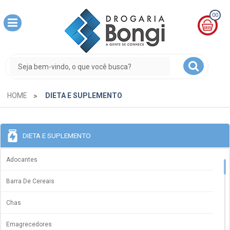
00
MINHA
CESTA
R$
0,00
HOME
DIETA E SUPLEMENTO
DIETA E SUPLEMENTO
Adocantes
Barra De Cereais
Chas
Emagrecedores