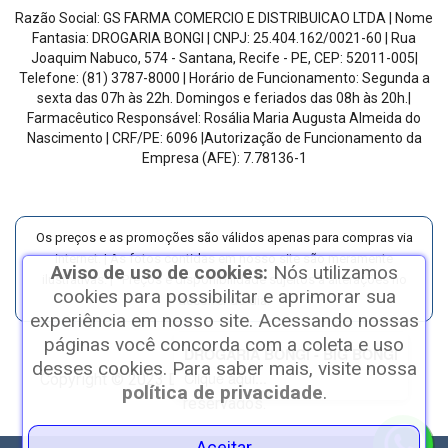
Razão Social:
GS FARMA COMERCIO E DISTRIBUICAO LTDA
| Nome
Fantasia:
DROGARIA BONGI
| CNPJ:
25.404.162/0021-60
|
Rua
Joaquim Nabuco, 574 - Santana, Recife - PE
, CEP:
52011-005
|
Telefone:
(81) 3787-8000
| Horário de Funcionamento:
Segunda a
sexta das 07h às 22h. Domingos e feriados das 08h às 20h
.
|
Farmacêutico Responsável:
Rosália Maria Augusta Almeida do
Nascimento
| CRF/PE:
6096
|Autorização de Funcionamento da
Empresa (AFE):
7.78136-1
Os preços e as promoções são válidos apenas para compras via
internet. | As fotos contidas em nosso site são meramente
Aviso de uso de cookies:
Nós utilizamos
ilustrativas. | *Preços e disponibilidade sujeitos a alterações no
cookies para possibilitar e aprimorar sua
decorrer do dia.
experiência em nosso site. Acessando nossas
páginas você concorda com a coleta e uso
DROGARIA BONGI - BIG BONGI
desses cookies. Para saber mais, visite nossa
Clique aqui...
Copyright © 2023 Drogaria Bongi - Todos os direitos
política de privacidade
.
reservados.