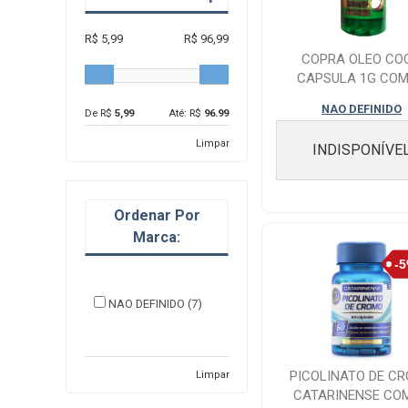
R$ 5,99
R$ 96,99
COPRA OLEO CO
CAPSULA 1G COM
NAO DEFINIDO
De R$
5,99
Até: R$
96.99
Limpar
INDISPONÍVE
Ordenar Por
Marca:
NAO DEFINIDO (7)
PICOLINATO DE C
Limpar
CATARINENSE COM