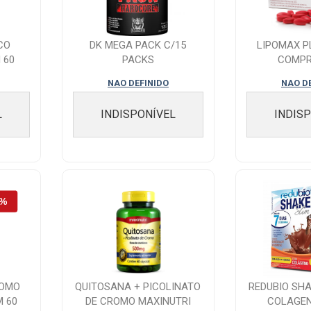
CO
DK MEGA PACK C/15
LIPOMAX P
 60
PACKS
COMPR
NAO DEFINIDO
NAO D
L
INDISPONÍVEL
INDIS
ROMO
QUITOSANA + PICOLINATO
REDUBIO SH
 60
DE CROMO MAXINUTRI
COLAGE