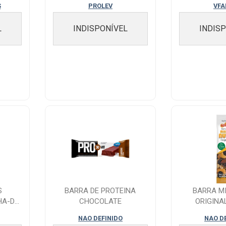
S
PROLEV
VF
L
INDISPONÍVEL
INDIS
S
BARRA DE PROTEINA
BARRA M
A-DE-
CHOCOLATE
ORIGINA
 C...
NAO DEFINIDO
NAO D