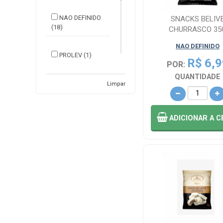
NAO DEFINIDO
SNACKS BELIV
(18)
CHURRASCO 35
NAO DEFINIDO
PROLEV (1)
R$ 6,9
POR:
QUANTIDADE
TRIO
Limpar
ALIMENTOS (5)
ADICIONAR
A C
UNITED MILLES
AL LTD (1)
VFARMA (1)