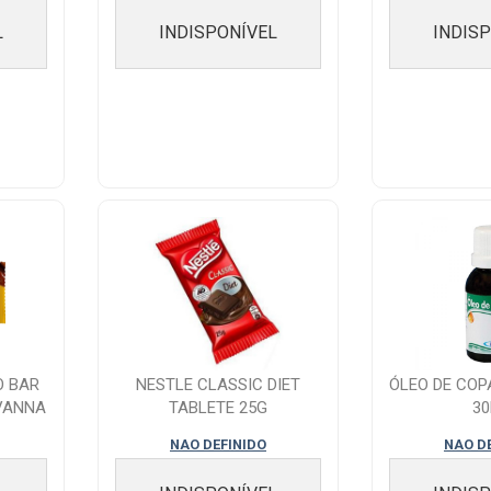
L
INDISPONÍVEL
INDIS
O BAR
NESTLE CLASSIC DIET
ÓLEO DE COP
VANNA
TABLETE 25G
3
NAO DEFINIDO
NAO D