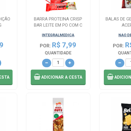
DIÇÃO
BARRA PROTEINA CRISP
BALAS DE G
G
BAR LEITE EM PO COM C
ACE
INTEGRALMEDICA
NAO D
9
R$ 7,99
R
POR:
POR:
QUANTIDADE
QUAN
ESTA
ADICIONAR
A CESTA
ADICIO