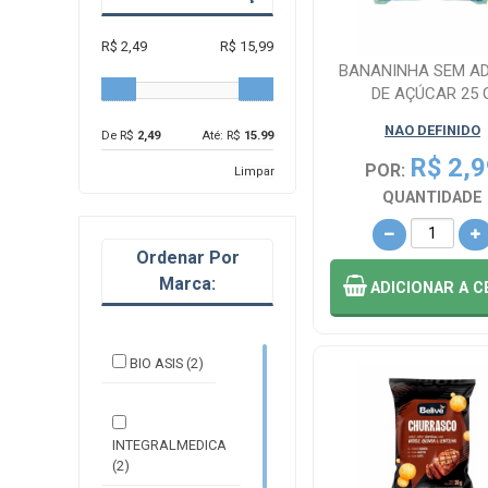
R$ 2,49
R$ 15,99
BANANINHA SEM A
DE AÇÚCAR 25 
NAO DEFINIDO
De R$
2,49
Até: R$
15.99
R$ 2,9
POR:
Limpar
QUANTIDADE
Ordenar Por
Marca:
ADICIONAR
A C
BIO ASIS (2)
INTEGRALMEDICA
(2)