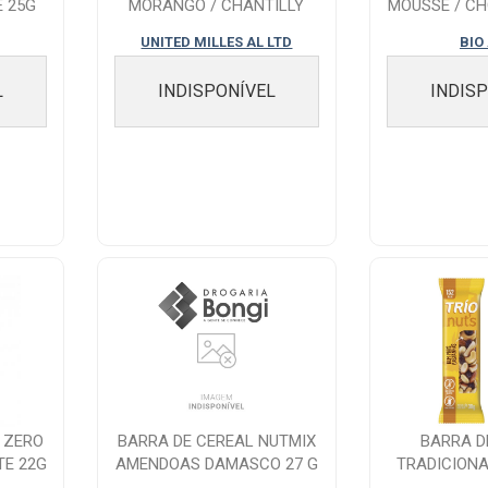
 25G
MORANGO / CHANTILLY
MOUSSE / C
25G
UNITED MILLES AL LTD
BIO
L
INDISPONÍVEL
INDIS
 ZERO
BARRA DE CEREAL NUTMIX
BARRA D
E 22G
AMENDOAS DAMASCO 27 G
TRADICIONA
3