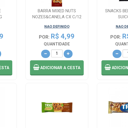
E
BARRA MIXED NUTS
SNACKS BE
G
NOZES&CANELA CX C/12
SUIC
NAO DEFINIDO
NAO D
9
R$ 4,99
R
POR:
POR:
QUANTIDADE
QUAN
ESTA
ADICIONAR
A CESTA
ADICIO