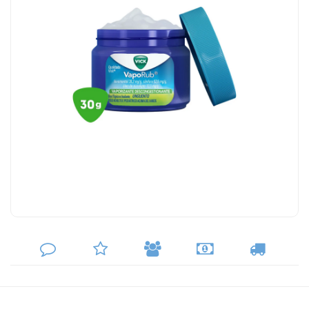
DEIXE
MINHA
INDIQUE
FORMAS
CALCULAR
SEU
LISTA
AO
DE
FRETE
COMENTÁRIO
DE
AMIGO
PAGAMENTO
DESEJOS