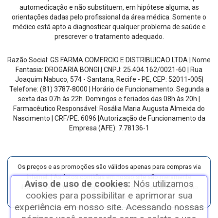
automedicação e não substituem, em hipótese alguma, as
orientações dadas pelo profissional da área médica. Somente o
médico está apto a diagnosticar qualquer problema de saúde e
prescrever o tratamento adequado.
Razão Social:
GS FARMA COMERCIO E DISTRIBUICAO LTDA
| Nome
Fantasia:
DROGARIA BONGI
| CNPJ:
25.404.162/0021-60
|
Rua
Joaquim Nabuco, 574 - Santana, Recife - PE
, CEP:
52011-005
|
Telefone:
(81) 3787-8000
| Horário de Funcionamento:
Segunda a
sexta das 07h às 22h. Domingos e feriados das 08h às 20h
.
|
Farmacêutico Responsável:
Rosália Maria Augusta Almeida do
Nascimento
| CRF/PE:
6096
|Autorização de Funcionamento da
Empresa (AFE):
7.78136-1
Os preços e as promoções são válidos apenas para compras via
internet. | As fotos contidas em nosso site são meramente
Aviso de uso de cookies:
Nós utilizamos
ilustrativas. | *Preços e disponibilidade sujeitos a alterações no
cookies para possibilitar e aprimorar sua
decorrer do dia.
experiência em nosso site. Acessando nossas