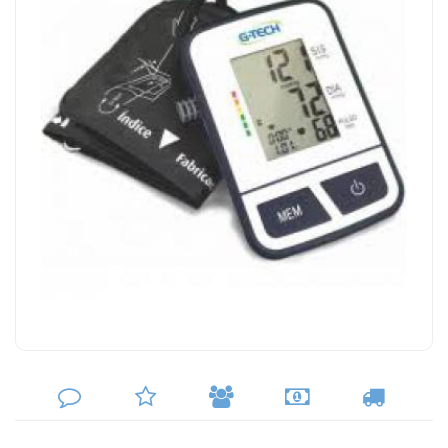
DEIXE
MINHA
INDIQUE
FORMAS
CALCULAR
SEU
LISTA
AO
DE
FRETE
COMENTÁRIO
DE
AMIGO
PAGAMENTO
DESEJOS