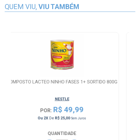
QUEM VIU,
VIU TAMBÉM
G
FIXARE PRO+ LIMÃO, CAIXA COM 30 COMPRIMIDOS
KI
EFERVESCENT...
NAO DEFINIDO
DE: R$ 169,99
R$ 161,49
POR:
Ou 6X
De
R$ 26,92
Sem Juros
QUANTIDADE