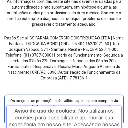
As informações contidas neste site não devem ser usadas para
automedicação e não substituem, em hipótese alguma, as
orientações dadas pelo profissional da área médica. Somente o
médico está apto a diagnosticar qualquer problema de saúde e
prescrever o tratamento adequado.
Razão Social:
GS FARMA COMERCIO E DISTRIBUICAO LTDA
| Nome
Fantasia:
DROGARIA BONGI
| CNPJ:
25.404.162/0021-60
|
Rua
Joaquim Nabuco, 574 - Santana, Recife - PE
, CEP:
52011-005
|
Telefone:
(81) 3787-8000
| Horário de Funcionamento:
Segunda a
sexta das 07h às 22h. Domingos e feriados das 08h às 20h
.
|
Farmacêutico Responsável:
Rosália Maria Augusta Almeida do
Nascimento
| CRF/PE:
6096
|Autorização de Funcionamento da
Empresa (AFE):
7.78136-1
Os preços e as promoções são válidos apenas para compras via
internet. | As fotos contidas em nosso site são meramente
Aviso de uso de cookies:
Nós utilizamos
ilustrativas. | *Preços e disponibilidade sujeitos a alterações no
cookies para possibilitar e aprimorar sua
decorrer do dia.
experiência em nosso site. Acessando nossas